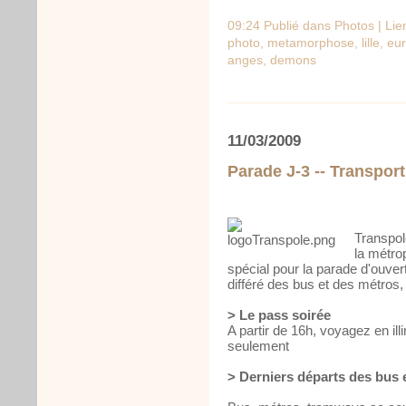
09:24 Publié dans
Photos
|
Lie
photo
,
metamorphose
,
lille
,
eur
anges
,
demons
11/03/2009
Parade J-3 -- Transpo
Transpol
la métrop
spécial pour la parade d'ouver
différé des bus et des métros, d
> Le pass soirée
A partir de 16h, voyagez en ill
seulement
> Derniers départs des bus 