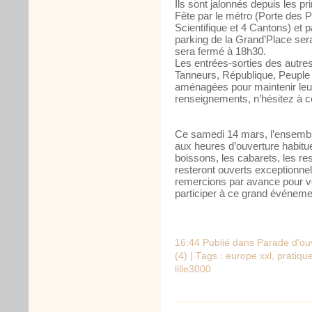
Ils sont jalonnés depuis les pri
Fête par le métro (Porte des Po
Scientifique et 4 Cantons) et 
parking de la Grand’Place ser
sera fermé à 18h30.
Les entrées-sorties des autre
Tanneurs, République, Peuple Be
aménagées pour maintenir leur
renseignements, n’hésitez à co
Ce samedi 14 mars, l’ensemb
aux heures d’ouverture habitue
boissons, les cabarets, les re
resteront ouverts exceptionnel
remercions par avance pour v
participer à ce grand événement
16:44 Publié dans
Parade d'ou
(4)
| Tags :
europe xxl
,
pratiqu
lille3000