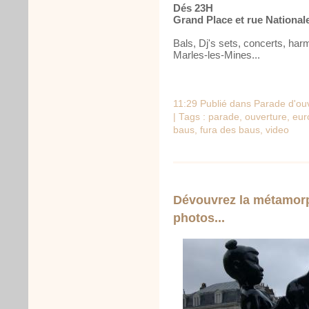
Dés 23H
Grand Place et rue National
Bals, Dj's sets, concerts, ha
Marles-les-Mines...
11:29 Publié dans
Parade d'ou
| Tags :
parade
,
ouverture
,
eur
baus
,
fura des baus
,
video
Dévouvrez la métamorp
photos...