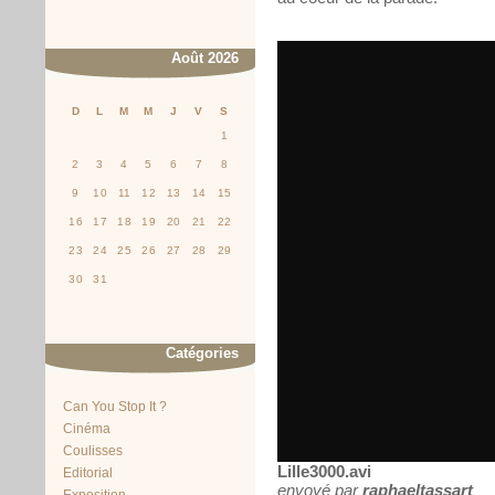
Août 2026
D
L
M
M
J
V
S
1
2
3
4
5
6
7
8
9
10
11
12
13
14
15
16
17
18
19
20
21
22
23
24
25
26
27
28
29
30
31
Catégories
Can You Stop It ?
Cinéma
Coulisses
Lille3000.avi
Editorial
envoyé par
raphaeltassart