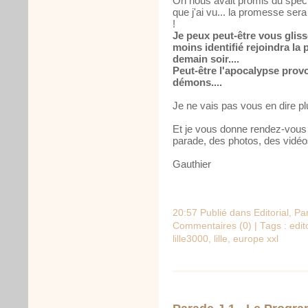
On nous avait promis du spect
que j'ai vu... la promesse ser
!
Je peux peut-être vous glisse
moins identifié rejoindra la 
demain soir....
Peut-être l'apocalypse prov
démons....
Je ne vais pas vous en dire plu
Et je vous donne rendez-vous d
parade, des photos, des vidéos
Gauthier
20:57 Publié dans
Editorial
,
Pa
Commentaires (0)
| Tags :
edit
lille3000
,
lille
,
europe xxl