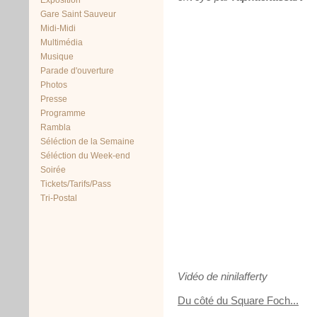
Exposition
Gare Saint Sauveur
Midi-Midi
Multimédia
Musique
Parade d'ouverture
Photos
Presse
Programme
Rambla
Séléction de la Semaine
Séléction du Week-end
Soirée
Tickets/Tarifs/Pass
Tri-Postal
Vidéo de ninilafferty
Du côté du Square Foch...