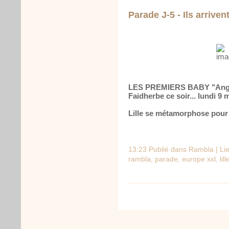
Parade J-5 - Ils arrivent 
LES PREMIERS BABY "Anges
Faidherbe ce soir... lundi 9 
Lille se métamorphose pour
13:23 Publié dans
Rambla
|
Li
rambla
,
parade
,
europe xxl
,
lil