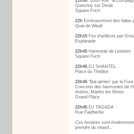
21h30
"1000 Voix" accompagné
Quesnoy sur Deule
Square Foch
22h
Embrasement des fallas 
Quai de Wault
22h15
Feu d’artifices par Gro
Esplanade
22h45
Harmonie de Lestrem
Square Foch
22h45
DJ SHANTEL
Place du Théâtre
22h45
"Bal aérien" par la Fur
Concerts des harmonies de H
Ardres, Marles les Mines
Grand Place
22h45
DJ TAGADA
Rue Faidherbe
Ces horaires sont évidemment d
prendre du retard...