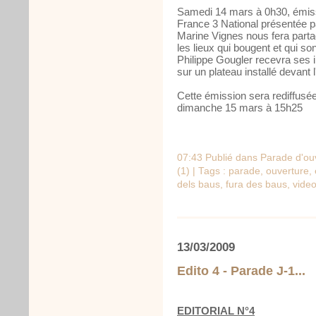
Samedi 14 mars à 0h30, émiss
France 3 National présentée p
Marine Vignes nous fera partag
les lieux qui bougent et qui so
Philippe Gougler recevra ses inv
sur un plateau installé devant 
Cette émission sera rediffusé
dimanche 15 mars à 15h25
07:43 Publié dans
Parade d'ou
(1)
| Tags :
parade
,
ouverture
,
dels baus
,
fura des baus
,
vide
13/03/2009
Edito 4 - Parade J-1...
EDITORIAL N°4